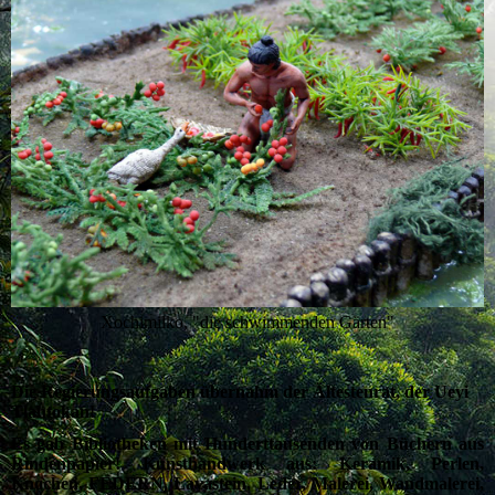
Xochimilko, "die schwimmenden Gärten"
Die Regierungsaufgaben übernahm der Ältestenrat, der Ueyi
Tlahtokan!
Es gab Bibliotheken mit Hunderttausenden von Büchern aus
Rindenpapier! Kunsthandwerk aus: Keramik, Perlen,
Knochen, FEDERN, Lavastein, Leder, Malerei, Wandmalerei,