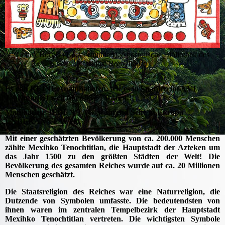
Codex Borgia (15. Jahrhundert), Apostolische Bibliothek des
Vatikans, Rom, Italien
Es gab KEINE Analphabeten, wie es in Spanien im XVI
Jahrhundert weit über 95 % waren!!!
Man badete JEDEN TAG, während Seife in Europa
UNBEKANNT WAR.
Mit einer geschätzten Bevölkerung von ca. 200.000 Menschen
zählte Mexihko Tenochtitlan, die Hauptstadt der Azteken um
das Jahr 1500 zu den größten Städten der Welt! Die
Bevölkerung des gesamten Reiches wurde auf ca. 20 Millionen
Menschen geschätzt.
Die Staatsreligion des Reiches war eine Naturreligion, die
Dutzende von Symbolen umfasste. Die bedeutendsten von
ihnen waren im zentralen Tempelbezirk der Hauptstadt
Mexihko Tenochtitlan vertreten. Die wichtigsten Symbole