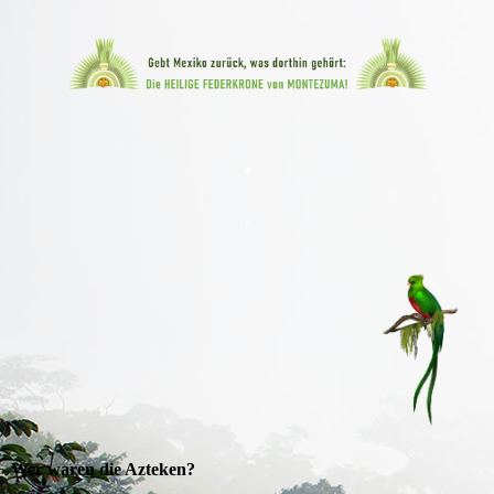
.
.
Wer waren die Azteken?