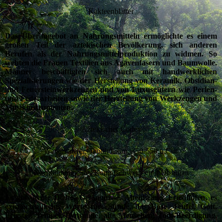
Kakteenblätter
Das Überangebot an Nahrungsmitteln ermöglichte es einem
großen Teil der aztekischen Bevölkerung, sich anderen
Berufen als der Nahrungsmittelproduktion zu widmen. So
webten die Frauen Textilien aus Agavenfasern und Baumwolle.
Männer beschäftigten sich auch mit handwerklichen
Spezialisierungen wie der Herstellung von Keramik, Obsidian-
und Feuersteinwerkzeugen und von Luxusgütern wie Perlen-
und Federarbeiten sowie der Herstellung von Werkzeugen und
Musikinstrumenten.
Aztekischer Codex
Wandmalerei, Teotihuakan, 350-550 n.Chr.
Nachbildung eines Kampfschwertes mit Obsidian
Es gab keine Diebe, Gefängnisse, Altenheime, Friedhöfen, es
existierten keine Worte für: Sünde, das Böse, Teufel, Gott,
Priester, Tempel, Pyramide, alte Menschen, Tod, Beerdigung,