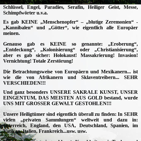
Freund, Feind, Kirche, Tempel, Papst, Almosen, Obdachlose,
Schlüssel, Engel, Paradies, Serafin, Heiliger Geist, Messe,
Schimpfwörter u.v.a.
Es gab KEINE „Menschenopfer“ – „blutige Zeremonien“ -
„Kannibalen“ und „Götter“, wie eigentlich alle Europäer
meinen.
Genauso gab es KEINE so genannte: „Eroberung“,
„Entdeckung“, „Kolonisierung“ oder „Christianisierung“,
aber es gab sicher: Holokaust! Massakrierung! Invasion!
Vernichtung! Totale Zerstörung!
Die Betrachtungsweise von Europäern und Mexikanern... ist
wie die von Afrikanern und Sklaventreibern... SEHR
VERSCHIEDEN!!!
Und ganz besonders UNSERE SAKRALE KUNST, UNSER
EINGENTUM, DAS MEISTEN AUS GOLD bestand, wurde
UNS MIT GROSSER GEWALT GESTOHLEN!!!
Unsere Heiligtümer sind eigentlich überall zu finden: In SEHR
vielen „privaten Sammlungen“ weltweit und dazu in:
Österreich, England, den USA, Deutschland, Spanien, im
Vatikan, Italien, Frankreich...usw. usw.