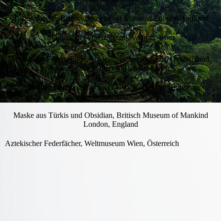
Türkismaseke, Britisch Museum of Mankind London, England
Skulptur des Quetzalkoatl, Vatikan, Rom
Aztekische Federschilde, Lindenmuseum Stuttgart, Deutschland.
Ich durfte sie in meinen Händen halten!
Aztekische Steinmetzarbeit (1470), Völkerkundemuseum
Hamburg, Deutschland
Maske aus Türkis und Obsidian, Britisch Museum of Mankind
London, England
Aztekischer Federfächer, Weltmuseum Wien, Österreich