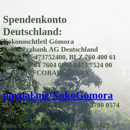
Spendenkonto
Deutschland:
Xokonoschtletl Gómora
Commerzbank AG Deutschland
Konto Nr. 473752400, BLZ 760 400 61
IBAN: DE04 7604 0061 0473 7524 00
Swift/BIC: COBADEFFXXX
PayPal:
paypal.me/XokoGomora
OXXO: SPIN - OXXO: 4217 4700 0574
2008
Banco Coppel: 4169 1604 8016 5423