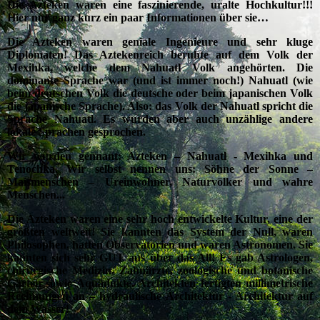
Die Azteken waren eine faszinierende, uralte Hochkultur!!!
Hier nur ganz kurz ein paar Informationen über sie…
Die Azteken waren geniale Ingenieure und sehr kluge
Diplomaten! Das Aztekenreich beruhte auf dem Volk der
Mexihka, welche dem Nahuatl Volk angehörten. Die
dominante Sprache war (und ist immer noch!) Nahuatl (wie
beim deutschen Volk die deutsche oder beim japanischen Volk
die japanische Sprache). Also: das Volk der Nahuatl spricht die
Sprache Nahuatl. Es wurden aber auch unzählige andere
lokale Sprachen gesprochen.
Wir wurden gennant: Azteken – Nahuatl - Mexihka und
Tenochka. Wir selbst nennen uns: Söhne der Sonne –
Maismenschen – Ureinwohner, Naturvölker und wahre
Menschen...
Die Azteken waren eine sehr hoch entwickelte Kultur, eine der
größten weltweit! Sie kannten das System der Null, waren
Philosophen, hatten Observatorien und waren Astronomen. Sie
kannten sich sehr GUT aus über das All! Es gab Astrologen,
chirurgische Medizin, Zahnärzte, zoologische und botanische
Gärten sowie Aquädukte. Architekten fertigten millimetrische
Rechnungen an – hydraulische Architektur - Architektur auf
dem Wasser!