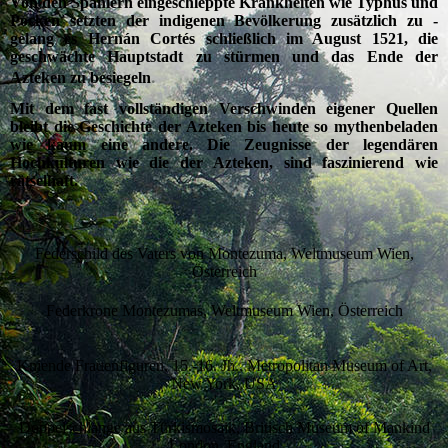
Von den Spaniern eingeschleppte Krankheiten wie Typhus und
Pocken setzten der indigenen Bevölkerung zusätzlich zu -
gelang es Hernán Cortés schließlich im August 1521, die
geschwächte Hauptstadt zu stürmen und das Ende der
.
Azteken zu besiegeln
Mit dem fast vollständigen Verschwinden eigener Quellen
bleibt die Geschichte der Azteken bis heute so mythenbeladen
wie kaum eine andere. Die Zeugnisse der legendären
Hochkulturen wie die der Azteken, sind faszinierend wie
rätselhaft.
Federschild des Vaters von Montezuma, Weltmuseum Wien,
Österreich
Federkrone Montezumas, Weltmuseum Wien, Österreich
Kniende Frauenfiguren, 15.-16. Jh., Metropolitan Museum of Art,
New York, USA
Doppelschlange aus Türkismosaik, Britisch Museum of Mankind
London, England