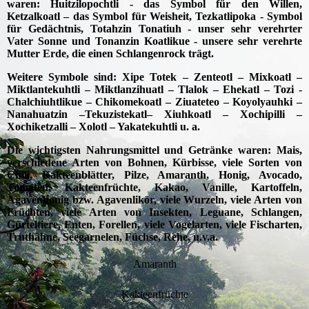
waren: Huitzilopochtli - das Symbol für den Willen,
Ketzalkoatl – das Symbol für Weisheit, Tezkatlipoka - Symbol
für Gedächtnis, Totahzin Tonatiuh - unser sehr verehrter
Vater Sonne und Tonanzin Koatlikue - unsere sehr verehrte
Mutter Erde, die einen Schlangenrock trägt.
Weitere Symbole sind: Xipe Totek – Zenteotl – Mixkoatl –
Miktlantekuhtli – Miktlanzihuatl – Tlalok – Ehekatl – Tozi -
Chalchiuhtlikue – Chikomekoatl – Ziuateteo – Koyolyauhki –
Nanahuatzin –Tekuzistekatl– Xiuhkoatl – Xochipilli –
Xochiketzalli – Xolotl – Yakatekuhtli u. a.
Die wichtigsten Nahrungsmittel und Getränke waren: Mais,
verschiedene Arten von Bohnen, Kürbisse, viele Sorten von
Chili, Kakteenblätter, Pilze, Amaranth, Honig, Avocado,
Tomaten, Kakteenfrüchte, Kakao, Vanille, Kartoffeln,
Agavenhonig bzw. Agavenlikör, viele Wurzeln, viele Arten von
Früchten, viele Arten von Insekten, Leguane, Schlangen,
Gürteltiere, Enten, Forellen, viele Vogelarten, viele Fischarten,
Truthähne, Seegarnelen, Füchse, Rehe, u.v.a.
Amaranth
Kakteenfrüchte