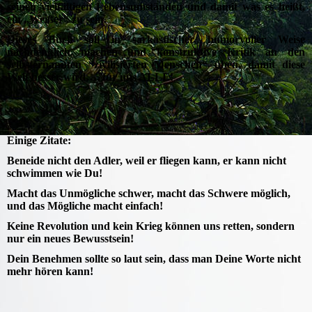
seinen vielfältigen Lebensumständen und damit was es heißt,
ein „Weißer“ zu sein.
Dieses Buch soll in sarkastischer, humorvoller Weise
nachdenklich machen und konstruktive Kritik an den
selbsternannten “zivilisierten Menschen“ üben, damit diese
Welt besser wird…, für uns ALLE!
Einige Zitate:
Beneide nicht den Adler, weil er fliegen kann, er kann nicht
schwimmen wie Du!
Macht das Unmögliche schwer, macht das Schwere möglich,
und das Mögliche macht einfach!
Keine Revolution und kein Krieg können uns retten, sondern
nur ein neues Bewusstsein!
Dein Benehmen sollte so laut sein, dass man Deine Worte nicht
mehr hören kann!