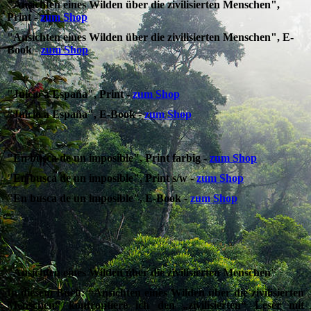
"Ansichten eines Wilden über die zivilisierten Menschen",
Print
-
zum Shop
"Ansichten eines Wilden über die zivilisierten Menschen", E-
Book
-
zum Shop
"Juicio a España"
,
Print
-
zum Shop
"Juicio a España"
,
E-Book
-
zum Shop
"En busca de un imposible"
,
Print farbig
-
zum Shop
"En busca de un imposible"
,
Print s/w
-
zum Shop
"En busca de un imposible"
,
E-Book
-
zum Shop
"Ansichten eines Wilden über die zivilisierten Menschen"
In diesem Buch: “Ansichten eines Wilden über die zivilisierten
Menschen“ konfrontiere ich den „zivilisierten“ Leser mit