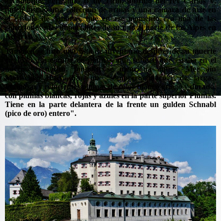
archiduque Fernando II de Tirol, sobrino del rey Carlos V,
quien instaló una colección de armas y una cámara de arte en
el castillo de Ambras, que en ese momento era una de las
colecciones más importantes de su tipo al norte de los Alpes en
Austria.
También se hizo una lista de inventario después de su muerte
en 1596. La corona de plumas, que se dice que estaba en el
noveno recuadro, también se menciona aquí: "Mer ain
Mörischer Huet (hay un “sombrero moro”) de largas,
hermosas y relucientes plumas de color blanco griego y dorado,
con plumas blancas, rojas y azules en la parte superior Plumas.
Tiene en la parte delantera de la frente un gulden Schnabl
(pico de oro) entero".