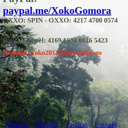
paypal.me/XokoGomora
OXXO: SPIN - OXXO: 4217 4700 0574
2008
Banco Coppel: 4169 1604 8016 5423
Kontakt: xoko2013@hotmail.com
Deutsch
Español
English
Kontakt