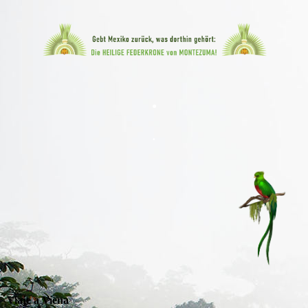
.
.
Viaje a Viena