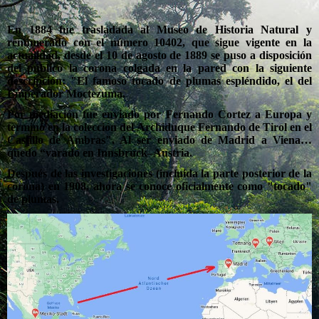
En 1884 fue trasladada al Museo de Historia Natural y
renumerado con el número 10402, que sigue vigente en la
actualidad, desde el 10 de agosto de 1889 se puso a disposición
del público la corona colgada en la pared con la siguiente
descripción: "El famoso tocado de plumas espléndido, el del
Emperador Moctezuma.
Por mediación fue enviado por Fernando Cortez a Europa y
terminó en la colección del Archiduque Fernando de Tirol en el
Castillo de Ambras". Al ser enviado de Madrid a Viena…
quedo “varado en Innsbruck–Austria.
Después de las investigaciones (incluida la parte posterior de la
corona) en 1908, ahora se conoce oficialmente como "tocado"
de plumas.