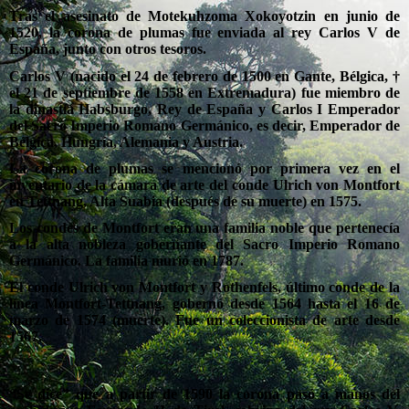
Tras el asesinato de Motekuhzoma Xokoyotzin en junio de
1520, la corona de plumas fue enviada al rey Carlos V de
España, junto con otros tesoros.
Carlos V (nacido el 24 de febrero de 1500 en Gante, Bélgica, †
el 21 de septiembre de 1558 en Extremadura) fue miembro de
la dinastía Habsburgo, Rey de España y Carlos I Emperador
del Sacro Imperio Romano Germánico, es decir, Emperador de
Bélgica, Hungría, Alemania y Austria.
La corona de plumas se mencionó por primera vez en el
inventario de la cámara de arte del conde Ulrich von Montfort
en Tettnang, Alta Suabia (después de su muerte) en 1575.
Los condes de Montfort eran una familia noble que pertenecía
a la alta nobleza gobernante del Sacro Imperio Romano
Germánico. La familia murió en 1787.
El conde Ulrich von Montfort y Rothenfels, último conde de la
línea Montfort-Tettnang, gobernó desde 1564 hasta el 16 de
marzo de 1574 (muerte). Fue un coleccionista de arte desde
1567.
“Se dice” que a partir de 1590 la corona pasó a manos del