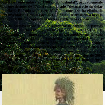
describe como indio y en 1788 como “delantal”, probablemente
porque después de 1730 el casco dorado "desapareció sin dejar
huellas”. El "mörische roeckh" (falda mora) se ha eliminado
del inventario. Después de 1621, la caja 9 se trasladó a la caja
11 y en 1788 a la caja 4 de la tercera parte de la exposición.
En la primavera de 1878 se encontró la corona de plumas
"doblada en la esquina de la caja de pared XVI en la
habitación 5", ignorada y apenas perceptible en la caja
abarrotada. En 1880 fue transferido a la propiedad estatal e
inventariado bajo el número 3366 de la colección etnográfica
como el "Viejo estandarte del esplendor mexicano". En 1878 se
llevó a cabo una restauración amateur porque fue devorada
por las polillas. Posteriormente se estimó en un valor de 3000
florines detrás de un espejo sobre un fondo de terciopelo negro.