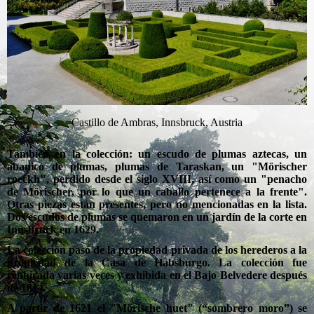
Castillo de Ambras, Innsbruck, Austria
También en la colección: un escudo de plumas aztecas, un
abanico de plumas, plumas de Taraskan, un "Mörischer
roeckh", perdido desde el siglo XVIII, así como un "penacho
de Mörischer, por lo que un caballo pertenece a la frente".
Otras piezas están presentes, pero no mencionadas en la lista.
Dos escudos de plumas se quemaron en un jardín de la corte en
Innsbruck en 1629.
La colección pasó de la propiedad privada de los herederos a la
propiedad de la Casa de Habsburgo. La colección fue
reubicada varias veces y exhibida en el Bajo Belvedere después
de 1814.
A partir de 1621 el "Mörische huet" (“sombrero moro”) se